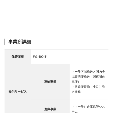
事業所詳細
保管面積
約1,400坪
・
一般区域輸送／国内全
域貸切便輸送（関東圏自
運輸事業
車便）
・
路線便貨物（小口）発
提供サービス
送業務
・
（一般）倉庫保管シス
倉庫事業
テム