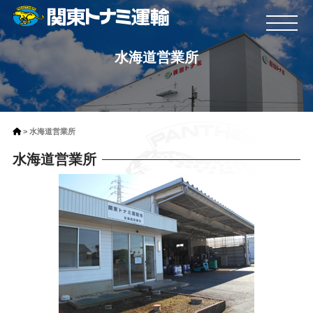
水海道営業所
Contents
メッセージ
採用情報
サービス案内
お知らせ
水海道営業所
運送事業
個人情報保護方針
水海道営業所
倉庫事業
個人情報のお取扱い
会社概要
各種約款等
事業所案内
安全性優良事業所
プライバシーマーク
Contact
関東トナミ運輸株式会社