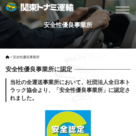
安全性優良事業所
Contents
メッセージ
採用情報
サービス案内
お知らせ
安全性優良事業所
運送事業
個人情報保護方針
安全性優良事業所に認定
倉庫事業
個人情報のお取扱い
会社概要
当社の全運送事業所において、社団法人全日本ト
各種約款等
事業所案内
ラック協会より、「安全性優良事業所」に認定さ
安全性優良事業所
れました。
プライバシーマーク
Contact
関東トナミ運輸株式会社