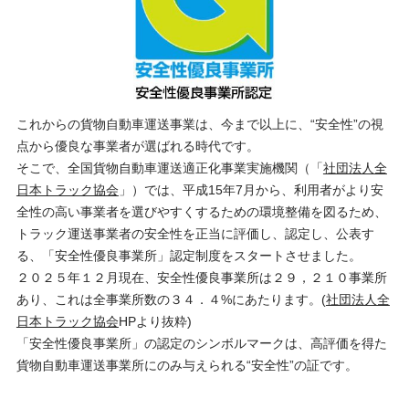
〒103-0003
東京都中央区日本橋横山町4-5 福田ビル5階
Tel.03-5695-1073
お問合せフォーム
これからの貨物自動車運送事業は、今まで以上に、“安全性”の視
Copyright(C)KANTO TONAMI Transportation Co.,Ltd. All Rights Reserved.
点から優良な事業者が選ばれる時代です。
そこで、全国貨物自動車運送適正化事業実施機関（「
社団法人全
日本トラック協会
」）では、平成15年7月から、利用者がより安
全性の高い事業者を選びやすくするための環境整備を図るため、
トラック運送事業者の安全性を正当に評価し、認定し、公表す
る、「安全性優良事業所」認定制度をスタートさせました。
２０２５年１２月現在、安全性優良事業所は２９，２１０事業所
あり、これは全事業所数の３４．４%にあたります。(
社団法人全
日本トラック協会
HPより抜粋)
「安全性優良事業所」の認定のシンボルマークは、高評価を得た
貨物自動車運送事業所にのみ与えられる“安全性”の証です。